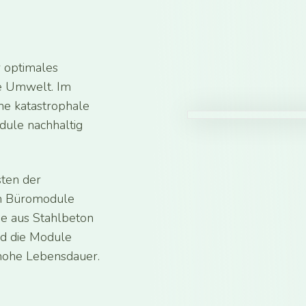
 optimales
ie Umwelt. Im
ne katastrophale
dule nachhaltig
sten der
len Büromodule
e aus Stahlbeton
nd die Module
hohe Lebensdauer.